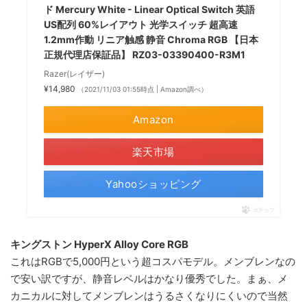
ド Mercury White - Linear Optical Switch 英語
US配列 60%レイアウト 光学スイッチ 超高速
1.2mm作動 リニア触感 静音 Chroma RGB 【日本
正規代理店保証品】 RZ03-03390400-R3M1
Razer(レイザー)
¥14,980
（2021/11/03 01:55時点 | Amazon調べ）
Amazon
楽天市場
Yahooショッピング
ポチップ
キングストン HyperX Alloy Core RGB
これはRGBで5,000円という超コスパモデル。メンブレンなの
で安い訳ですが、静音レベルはかなり優秀でした。まぁ、メ
カニカルに対してメンブレンはうるさくなりにくいので当然