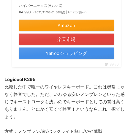
ハイパーエックス(HyperX)
¥4,990
（2021/11/03 01:56時点 | Amazon調べ）
Amazon
楽天市場
Yahooショッピング
ポチップ
Logicool K295
比較した中で唯一のワイヤレスキーボード。これは尋常じゃ
なく静音でした。ただ、いわゆる安いメンブレンといった感
じでキーストロークも浅いのでキーボードとしての質は高く
ありません。とにかく安くて静音！というならこれ一択でし
ょう。
方式：メンブレン/灰/バックライト無し/やや薄型