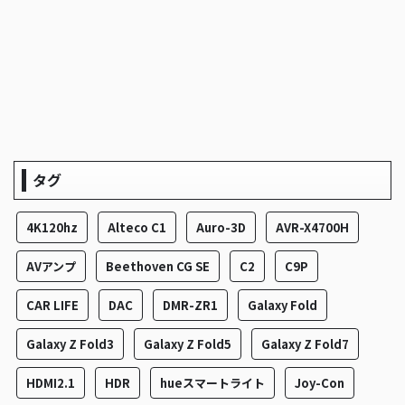
タグ
4K120hz
Alteco C1
Auro-3D
AVR-X4700H
AVアンプ
Beethoven CG SE
C2
C9P
CAR LIFE
DAC
DMR-ZR1
Galaxy Fold
Galaxy Z Fold3
Galaxy Z Fold5
Galaxy Z Fold7
HDMI2.1
HDR
hueスマートライト
Joy-Con