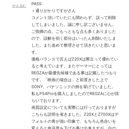
PASS:
かえるむ
＞通りがかりですがさん
コメント頂いていたにも関わらず、誤って削除
してしまいました。誠に申し訳ございません。
ご指摘の点、ごもっともな点も多くありました
ので、誤解を招く部分はいったん削除いたしま
した。また改めて整理させて頂きたいと思いま
す。
価格バランスで言えばZ20Xは際立って優れてい
ると考えています。またゲーマーにとっては
REGZAが最優先候補である事は記載したつもり
です。「映画の場合は」と前置きした上で
SONY、パナソニックの例を挙げていました。
私もPS4Proを購入しましたのでREGZAに心が揺
らいでおります。
画質設定についても実際には行っておりますが
こちらも説明を省きました。Z20XとZ700Xはデ
フォルトの青が強い印象で、もちろん色合いを
変えると色温度を下げる事は出来ますが、白の