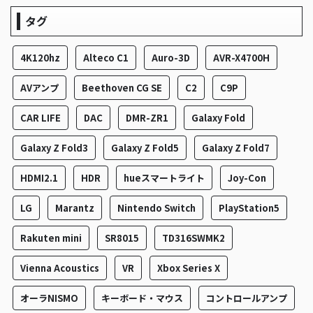
タグ
4K120hz
Alteco C1
Auro-3D
AVR-X4700H
AVアンプ
Beethoven CG SE
C2
C9P
CAR LIFE
DAC
DMR-ZR1
Galaxy Fold
Galaxy Z Fold3
Galaxy Z Fold5
Galaxy Z Fold7
HDMI2.1
HDR
hueスマートライト
Joy-Con
LG
Marantz
Nintendo Switch
PlayStation5
Rakuten mini
SR8015
TD316SWMK2
Vienna Acoustics
VR
Xbox Series X
オーラNISMO
キーボード・マウス
コントロールアンプ