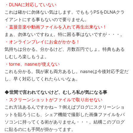
・DLNAに対応していない
これは確かに勿体ない気はします。でももうPSをDLNAクラ
イアントにする事もないので要りません。
・直接音楽や動画ファイルを入れて再生出来ない！
まぁ、勿体ないですねぇ。特に困る事はないですが・・・。
・オンラインプレイにお金がかかる！
気持ちは分かる。分かるけど、月数百円でしょ。特典もある
しむしろ楽しもうよ。
・torne、nasneが使えない
これも分かる。我が家も両方あるし。nasneは今後対応予定だ
し、早く対応してくれたらいいなぁ。
◆世間で言われてないけど、むしろ私が気になる事
・スクリーンショットがファイルで取り出せない
これ方法あるんですかね～？例えばブログにスクリーンショ
ットを貼ろうにも、シェア機能で撮影した画像ファイルをパ
ソコンに持ってくる術がありません・・・。結構このブログ
に貼るのにも手間が掛かってます。