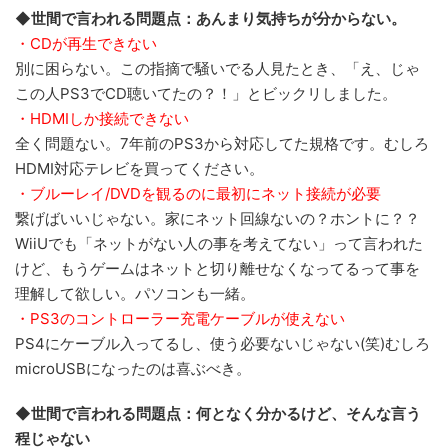
◆世間で言われる問題点：あんまり気持ちが分からない。
・CDが再生できない
別に困らない。この指摘で騒いでる人見たとき、「え、じゃ
この人PS3でCD聴いてたの？！」とビックリしました。
・HDMIしか接続できない
全く問題ない。7年前のPS3から対応してた規格です。むしろ
HDMI対応テレビを買ってください。
・ブルーレイ/DVDを観るのに最初にネット接続が必要
繋げばいいじゃない。家にネット回線ないの？ホントに？？
WiiUでも「ネットがない人の事を考えてない」って言われた
けど、もうゲームはネットと切り離せなくなってるって事を
理解して欲しい。パソコンも一緒。
・PS3のコントローラー充電ケーブルが使えない
PS4にケーブル入ってるし、使う必要ないじゃない(笑)むしろ
microUSBになったのは喜ぶべき。
◆世間で言われる問題点：何となく分かるけど、そんな言う
程じゃない