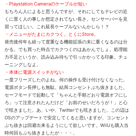
・Playstation Cameraのケーブルが短い
もちろん人によると思うんですが、それにしてもテレビの近
くに置く人の事しか想定されてない長さ。センサーバーを見
習ってほしい。これ延長ケーブルないんかしら！？
・メニューがたまにカクつく。とくにStore。
発売後何年も経って度重なる機能拡張の末に重くなるのは分
かる。でも買った時点でカクつくのはあかんでしょ。処理能
力不足というか、読み込み待ちで引っかかってる印象。チュ
ーニングしなよ。
・本体に電源スイッチがない
一度フリーズしたのよね。何の操作も受け付けなくなった。
電源ボタン長押しも無駄。結局コンセントぶち抜きました。
セーフモードで起動して「ちゃんと手順どおり電源オフにし
ろ」って注意されたんだけど「お前のせいだろうが！」と心
で呟きました。あ、いや、Twitterでも呟きました。この辺は
OSのアップデートで安定してくると思いますが、コンセント
ぶち抜きは回避出来るようにして欲しいです。WiiUも購入当
時何回もぶち抜きましたが・・・。