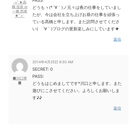
PASS:
･+ﾟ★高
橋 佳奈 or
どうもヽ(*´∀｀)ノ元々は夜の仕事をしていまし
一條 想來
たが、今は会社を立ち上げお昼の仕事を頑張っ
★ﾟ+･
ている髙橋と申します。また訪問させてくださ
い( ´∀｀)ブログの更新楽しみにしています★
返信
2014年4月25日 9:30 AM
SECRET: 0
PASS:
■川口博
■
どうもはじめましてです*川口と申します。また
遊びにこさせてください。よろしくお願いしま
す♪♪
返信