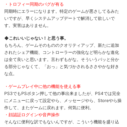
・トロフィー同期のバグが有る
同期時にエラーになります。特定のゲームが悪さしてるみた
いですが、早くシステムアップデートで解消して欲しいで
す。実害はありません。
◆これいいじゃない！と思う事。
もちろん、ゲームそのもののクオリティアップ、新たに追加
されたシェア機能、コントローラーの強化など明らかな進化
は全て良いと思います。言わずもがな。そういうパッと分か
る部分じゃなくて、「おっ」と気づかされるささやかな好き
な点。
・ゲームプレイ中に他の機能を使える事
PS3でもPSボタン押して他の事出来ましたが、PS4では完全
にメニューに戻って設定やら、メッセージやら、Storeやら操
作して、またゲームに戻れます。何気に便利。
・顔認証ログインや音声操作
そんなに便利な訳でもないんですが、こういう機能を盛り込