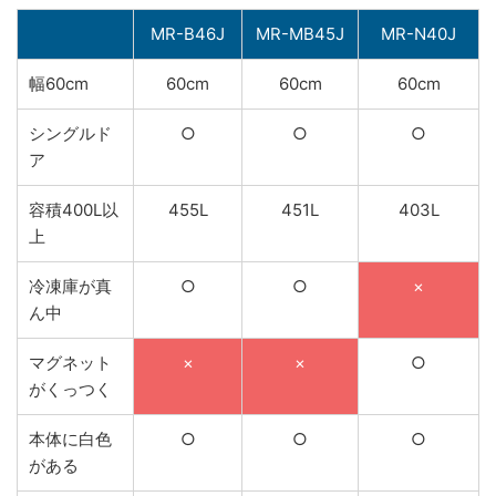
MR-B46J
MR-MB45J
MR-N40J
幅60cm
60cm
60cm
60cm
シングルド
○
○
○
ア
容積400L以
455L
451L
403L
上
冷凍庫が真
○
○
×
ん中
マグネット
×
×
○
がくっつく
本体に白色
○
○
○
がある