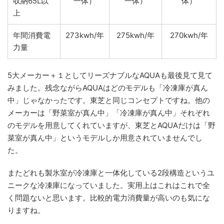
収納65L以
一体）
一体）
体）
上
年間消費電
273kwh/年
275kwh/年
270kwh/年
力量
5大メーカー＋１としてリーズナブルなAQUAも最後見て見て
みました。残念ながらAQUAはどのモデルも「冷凍庫が真ん
中」じゃなかったです。東芝と同じコンセプトですね。他の
メーカーは「野菜室が真ん中」「冷凍庫が真ん中」それぞれ
のモデルを用意してくれていますが、東芝とAQUAだけは「野
菜室が真ん中」というモデルしか用意されていませんでし
た。
またどれも製氷室が冷凍庫と一体化している2段構造というユ
ニークな冷凍庫になっていました。実用上はこれはこれで全
く問題ないと思います。比較的電力消費量が高いのも気にな
りますね。