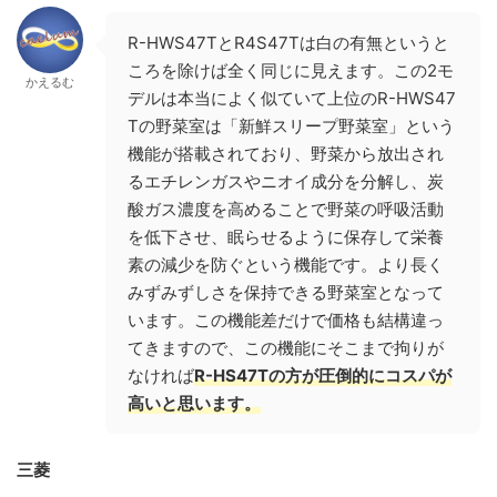
R-HWS47TとR4S47Tは白の有無というと
ころを除けば全く同じに見えます。この2モ
かえるむ
デルは本当によく似ていて上位のR-HWS47
Tの野菜室は「新鮮スリープ野菜室」という
機能が搭載されており、野菜から放出され
るエチレンガスやニオイ成分を分解し、炭
酸ガス濃度を高めることで野菜の呼吸活動
を低下させ、眠らせるように保存して栄養
素の減少を防ぐという機能です。より長く
みずみずしさを保持できる野菜室となって
います。この機能差だけで価格も結構違っ
てきますので、この機能にそこまで拘りが
なければ
R-HS47Tの方が圧倒的にコスパが
高いと思います。
三菱