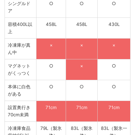
シングルド
○
○
○
ア
容積400L以
458L
458L
430L
上
冷凍庫が真
×
×
×
ん中
マグネット
○
×
○
がくっつく
本体に白色
○
○
○
がある
設置奥行き
71cm
71cm
71cm
70cm未満
冷凍庫食品
79L（製氷
83L（製氷
83L（製氷一