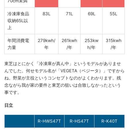
70cm未満
冷凍庫食品
83L
71L
69L
55L
収納65L以
上
年間消費電
279kwh/
261kwh
253kw
315kwh
力量
年
/年
h/年
/年
東芝はとにかく「冷凍庫が真ん中」というモデルがありませ
んでした。何せモデル名が「VEGETA（ベジータ）」ですから
ね。野菜が主役というコンセプトなのがよくわかります。残
念ながら我が家の要件と東芝の狙いは合致しなかったという
事です。
日立
R-HWS47T
R-HS47T
R-K40T