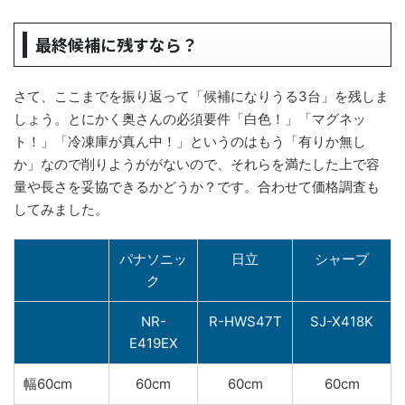
最終候補に残すなら？
さて、ここまでを振り返って「候補になりうる3台」を残しま
しょう。とにかく奥さんの必須要件「白色！」「マグネッ
ト！」「冷凍庫が真ん中！」というのはもう「有りか無し
か」なので削りようががないので、それらを満たした上で容
量や長さを妥協できるかどうか？です。合わせて価格調査も
してみました。
パナソニッ
日立
シャープ
ク
NR-
R-HWS47T
SJ-X418K
E419EX
幅60cm
60cm
60cm
60cm