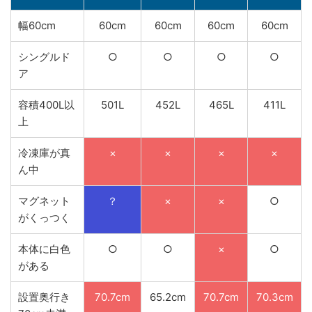
幅60cm
60cm
60cm
60cm
60cm
シングルド
○
○
○
○
ア
容積400L以
501L
452L
465L
411L
上
冷凍庫が真
×
×
×
×
ん中
マグネット
？
×
×
○
がくっつく
本体に白色
○
○
×
○
がある
設置奥行き
70.7cm
65.2cm
70.7cm
70.3cm