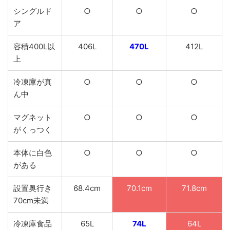
シングルド
○
○
○
ア
容積400L以
406L
470L
412L
上
冷凍庫が真
○
○
○
ん中
マグネット
○
○
○
がくっつく
本体に白色
○
○
○
がある
設置奥行き
68.4cm
70.1cm
71.8cm
70cm未満
冷凍庫食品
65L
74L
64L