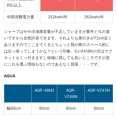
65L以上
年間消費電力量
252kwh/年
262kwh/年
シャープはやや冷凍庫容量が不足していますが要件と1Lの違
いですから全然許容できます。それよりも奥行きが72cm近く
ありますのでここまでくるとちょっと我が家のスペース的に
は出っ張ってしまうかな？という印象。SJ-X418Kの方はマグ
ネットもくっ付きますし候補に残しても良いところですが逆
にこれを選ぶ理由もないのであえなく脱落・・・です。
AQUA
AQR-46N2
AQR-
AQR-VZ43N
VZ46N
幅60cm
60cm
60cm
60cm