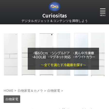
Curiositas
デジタルガジェット＆コンテンツを満喫しよう
HOME
>
白物家電＆カメラ
>
白物家電
>
白物家電