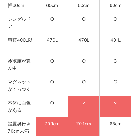
幅60cm
60cm
60cm
60cm
シングルド
○
○
○
ア
容積400L以
470L
470L
401L
上
冷凍庫が真
○
○
○
ん中
マグネット
○
○
○
がくっつく
本体に白色
○
×
×
がある
設置奥行き
70.1cm
70.1cm
68cm
70cm未満