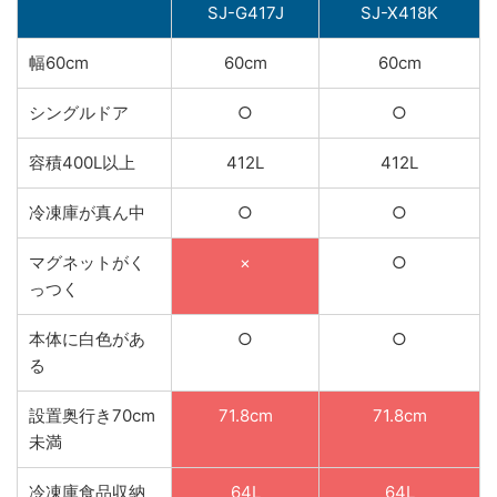
SJ-G417J
SJ-X418K
幅60cm
60cm
60cm
シングルドア
○
○
容積400L以上
412L
412L
冷凍庫が真ん中
○
○
マグネットがく
×
○
っつく
本体に白色があ
○
○
る
設置奥行き70cm
71.8cm
71.8cm
未満
冷凍庫食品収納
64L
64L