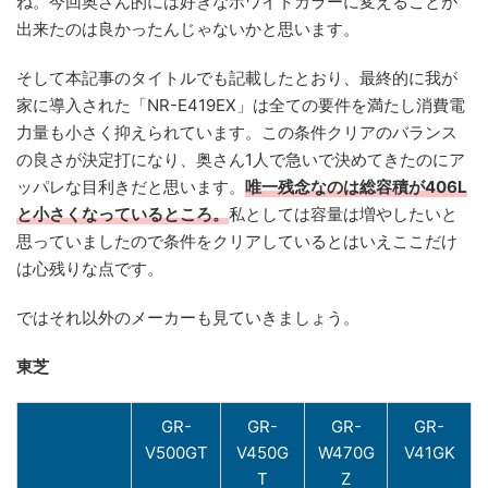
ね。今回奥さん的には好きなホワイトカラーに変えることが
出来たのは良かったんじゃないかと思います。
そして本記事のタイトルでも記載したとおり、最終的に我が
家に導入された「NR-E419EX」は全ての要件を満たし消費電
力量も小さく抑えられています。この条件クリアのバランス
の良さが決定打になり、奥さん1人で急いで決めてきたのにア
ッパレな目利きだと思います。
唯一残念なのは総容積が406L
と小さくなっているところ。
私としては容量は増やしたいと
思っていましたので条件をクリアしているとはいえここだけ
は心残りな点です。
ではそれ以外のメーカーも見ていきましょう。
東芝
GR-
GR-
GR-
GR-
V500GT
V450G
W470G
V41GK
T
Z