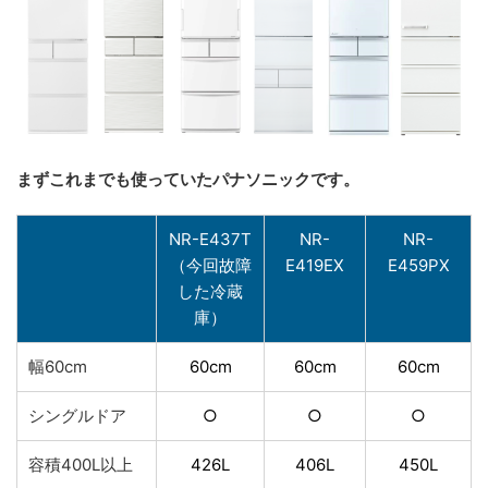
まずこれまでも使っていたパナソニックです。
NR-E437T
NR-
NR-
（今回故障
E419EX
E459PX
した冷蔵
庫）
幅60cm
60cm
60cm
60cm
シングルドア
○
○
○
容積400L以上
426L
406L
450L