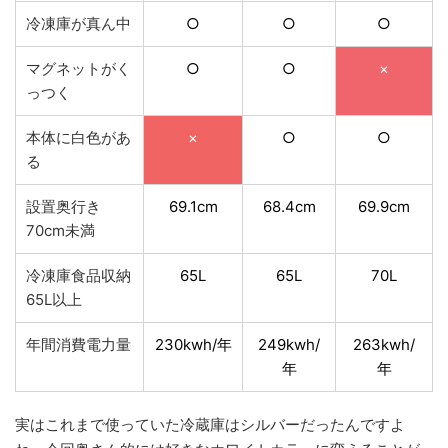
冷凍庫が真ん中
○
○
○
マグネットがく
○
○
×
っつく
本体に白色があ
×
○
○
る
設置奥行き
69.1cm
68.4cm
69.9cm
70cm未満
冷凍庫食品収納
65L
65L
70L
65L以上
年間消費電力量
230kwh/年
249kwh/
263kwh/
年
年
実はこれまで使っていた冷蔵庫はシルバーだったんですよ