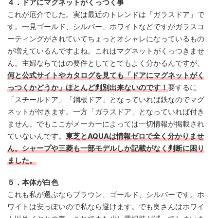
４．ドアにマグネットがくっつく事
これが厄介でした。実は最近のトレンドは「ガラスドア」で
す。一見ゴールド、シルバー、ホワイトなどですがガラスコ
ーティングがされていてちょっとオシャレになっているもの
が増えているんですよね。これはマグネットがくっつきませ
ん。主婦ならではの要件としてとてもよく分かるんですが、
何と公式サイトやカタログを見ても「ドアにマグネットがく
っつくかどうか」ほとんど判別出来ないのです！
要するに
「スチールドア」「鋼板ドア」となっていれば鉄なのでマグ
ネットが付きます。一方「ガラスドア」となっていれば付き
ません。でもここがメーカーによっては一切情報が掲載され
ていないんです。
東芝とAQUAは情報ゼロで全く分かりませ
ん。シャープや三菱も一部モデルしか記載がなく判断に困り
ました。
５．本体が白色
これも私が選ぶならブラウン、ゴールド、シルバーです。ホ
ワイトは安っぽいので私なら避けます。でも奥さんはホワイ