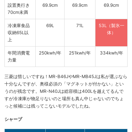
設置奥行き
69.9cm
69.9cm
69.9cm
70cm未満
冷凍庫食品
69L
71L
53L（製氷一
収納65L以
体）
上
年間消費電
250kwh/年
251kwh/年
334kwh/年
力量
三菱は惜しいですね！MR-B46JやMR-MB45Jは私が選ぶなら
十分なんですが、奥様必須の「マグネットが付かない」とい
うのが残念です。MR-N40Jは総容積は400Lを越えてるんで
すが冷凍庫が物足りないのと場所も真ん中じゃないのでちょ
っと候補には残ってこないモデルでしたね。
シャープ