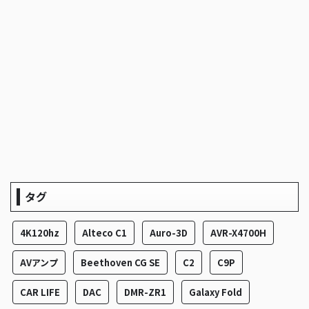
タグ
4K120hz
Alteco C1
Auro-3D
AVR-X4700H
AVアンプ
Beethoven CG SE
C2
C9P
CAR LIFE
DAC
DMR-ZR1
Galaxy Fold