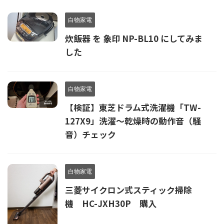
白物家電
炊飯器 を 象印 NP-BL10 にしてみま
した
白物家電
【検証】東芝ドラム式洗濯機「TW-
127X9」洗濯～乾燥時の動作音（騒
音）チェック
白物家電
三菱サイクロン式スティック掃除
機 HC-JXH30P 購入