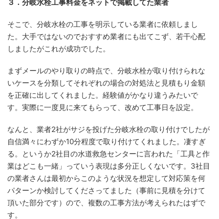
３．分岐水栓工事料金をネットで掲載してた業者
そこで、分岐水栓の工事を明示している業者に依頼しまし
た。大手ではないのでおすすめ業者にも出てこず、若干心配
しましたがこれが成功でした。
まずメールのやり取りの時点で、分岐水栓が取り付けられな
いケースを分類してそれぞれの場合の対処法と見積もり金額
を正確に出してくれました。経験値がかなり違うみたいで
す。実際に一度見に来てもらって、改めて工事日を設定。
なんと、業者2社がサジを投げた分岐水栓の取り付けでしたが
自信満々にわずか10分程度で取り付けてくれました。凄すぎ
る。というか2社目の水道救急センターに言われた「工具と作
業はどこも一緒」っていう表現は多分正しくないです。3社目
の業者さんは最初からこのような状況を想定して対応策を何
パターンか検討してくださってました（事前に見積を分けて
頂いた部分です）ので、複数の工事方法が考えられたはずで
す。