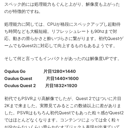
スペック的には処理能力もぐんと上がり、解像度も上がった
のが特徴的ですね。
処理能力に関しては、CPUが格段にスペックアップし起動待
ち時間なども大幅短縮。リフレッシュレートも90hzまで対
応。動きの滑らかさと酔いづらさに繋がります。初代Questゲ
ームでもQuest2に対応して向上するものもあるようです。
そして何と言ってもインパクトがあったのは解像度UPです。
Oqulus Go 片目1280×1440
Oaulus Quest 片目1440×1600
Oculus Quest 2 片目1832×1920
初代でもPSVRより高解像でしたが、Quest 2ではついに片目
2Kまで来ました。実際見てみるとこの数値以上に差がありま
した。PSVRはもちろん初代Questでもあった粒々感がQuest2
ではほとんどなくなります。コンテンツによっては全く粒々
が分からないくらい滑らかなオブジェクト表現が出来ていて