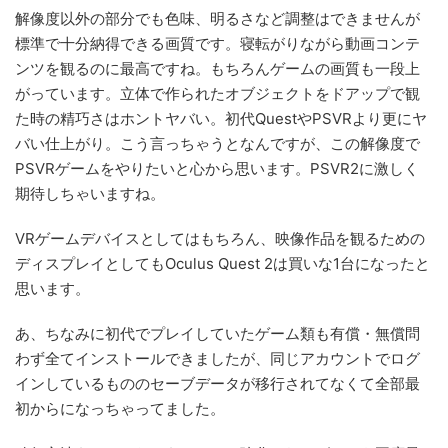
解像度以外の部分でも色味、明るさなど調整はできませんが
標準で十分納得できる画質です。寝転がりながら動画コンテ
ンツを観るのに最高ですね。もちろんゲームの画質も一段上
がっています。立体で作られたオブジェクトをドアップで観
た時の精巧さはホントヤバい。初代QuestやPSVRより更にヤ
バい仕上がり。こう言っちゃうとなんですが、この解像度で
PSVRゲームをやりたいと心から思います。PSVR2に激しく
期待しちゃいますね。
VRゲームデバイスとしてはもちろん、映像作品を観るための
ディスプレイとしてもOculus Quest 2は買いな1台になったと
思います。
あ、ちなみに初代でプレイしていたゲーム類も有償・無償問
わず全てインストールできましたが、同じアカウントでログ
インしているもののセーブデータが移行されてなくて全部最
初からになっちゃってました。