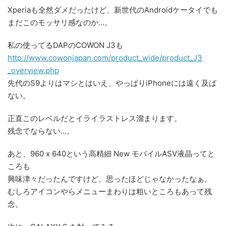
Xperiaも全然ダメだったけど、新世代のAndroidケータイでも
まだこのモッサリ感なのか…。
私の使ってるDAPのCOWON J3も
http://
www.cow
onjapan
.com/pr
oduct_w
ide/pro
duct_J3
_overvi
ew.php
先代のS9よりはマシとはいえ、やっぱりiPhoneには遠く及ば
ない。
正直このレベルだとイライラストレス溜まります。
残念でならない…。
あと、960 x 640という高精細 New モバイルASV液晶ってと
ころも
興味津々だったんですけど、思ったほどじゃなかったなぁ。
むしろアイコンやらメニューまわりは粗いところもあって残
念。