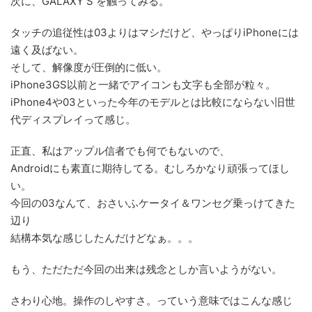
次に、GALAXY S を触ってみる。
タッチの追従性は03よりはマシだけど、やっぱりiPhoneには
遠く及ばない。
そして、解像度が圧倒的に低い。
iPhone3GS以前と一緒でアイコンも文字も全部が粒々。
iPhone4や03といった今年のモデルとは比較にならない旧世
代ディスプレイって感じ。
正直、私はアップル信者でも何でもないので、
Androidにも素直に期待してる。むしろかなり頑張ってほし
い。
今回の03なんて、おさいふケータイ＆ワンセグ乗っけてきた
辺り
結構本気な感じしたんだけどなぁ。。。
もう、ただただ今回の出来は残念としか言いようがない。
さわり心地。操作のしやすさ。っていう意味ではこんな感じ