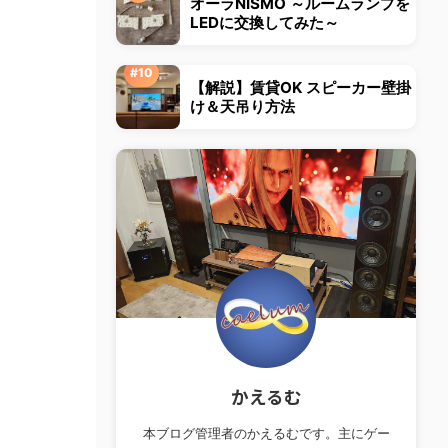
オーラNISMO ～ルームランプを
LEDに交換してみた～
【解説】賃貸OK スピーカー壁掛
け＆天吊り方法
かえるむ
本ブログ管理者のかえるむです。主にゲー