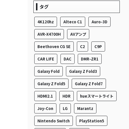
タグ
4K120hz
Alteco C1
Auro-3D
AVR-X4700H
AVアンプ
Beethoven CG SE
C2
C9P
CAR LIFE
DAC
DMR-ZR1
Galaxy Fold
Galaxy Z Fold3
Galaxy Z Fold5
Galaxy Z Fold7
HDMI2.1
HDR
hueスマートライト
Joy-Con
LG
Marantz
Nintendo Switch
PlayStation5