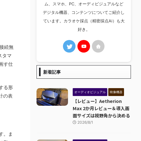
ム、スマホ、PC、オーディビジュアルなど
デジタル機器、コンテンツについてご紹介し
ています。カラオケ採点（精密採点Ai）も大
好き。
の接続無
スタマ
画す仕
新着記事
する形
オーディオビジュアル
映像機器
計の表
【レビュー】Aetherion
Max 2か月レビュー＆導入画
面サイズは視野角から決める
2026/8/1
す。ま