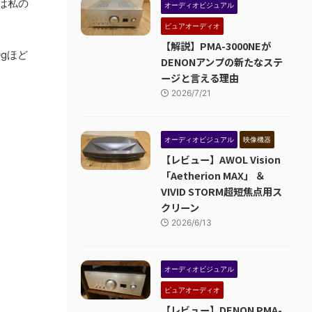
は私の
オーディオビジュアル
ピュアオーディオ
【解説】PMA-3000NEが
0gほど
DENONアンプの新たなステ
ージと言える理由
2026/7/21
オーディオビジュアル
映像機器
【レビュー】AWOL Vision
「Aetherion MAX」 ＆
VIVID STORM超短焦点用ス
クリーン
2026/6/13
オーディオビジュアル
ピュアオーディオ
【レビュー】DENON PMA-