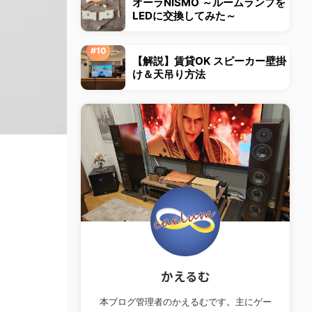
オーラNISMO ～ルームランプを
LEDに交換してみた～
【解説】賃貸OK スピーカー壁掛
け＆天吊り方法
かえるむ
本ブログ管理者のかえるむです。主にゲー