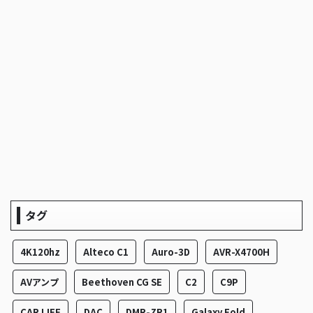
タグ
4K120hz
Alteco C1
Auro-3D
AVR-X4700H
AVアンプ
Beethoven CG SE
C2
C9P
CAR LIFE
DAC
DMR-ZR1
Galaxy Fold