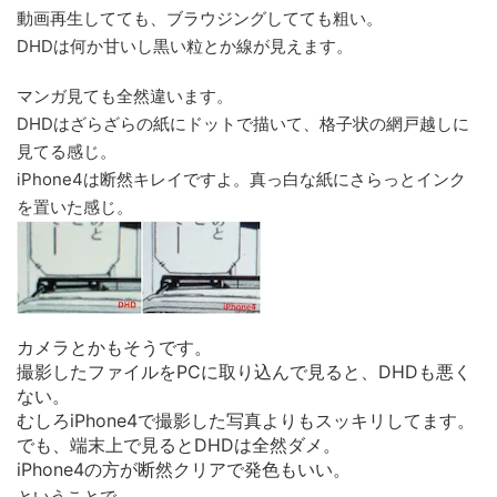
動画再生してても、ブラウジングしてても粗い。
DHDは何か甘いし黒い粒とか線が見えます。
マンガ見ても全然違います。
DHDはざらざらの紙にドットで描いて、格子状の網戸越しに
見てる感じ。
iPhone4は断然キレイですよ。真っ白な紙にさらっとインク
を置いた感じ。
カメラとかもそうです。
撮影したファイルをPCに取り込んで見ると、DHDも悪く
ない。
むしろiPhone4で撮影した写真よりもスッキリしてます。
でも、端末上で見るとDHDは全然ダメ。
iPhone4の方が断然クリアで発色もいい。
ということで、