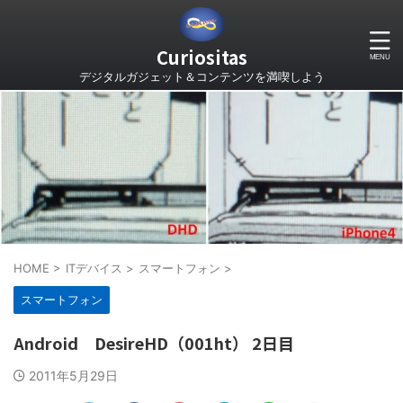
Curiositas
デジタルガジェット＆コンテンツを満喫しよう
HOME
>
ITデバイス
>
スマートフォン
>
スマートフォン
Android DesireHD（001ht） 2日目
2011年5月29日