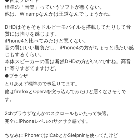
●音楽プレイヤー
標準の「音楽」っていうソフトが悪くない。
他は、Winampなんかは王道なんでしょうかね。
DHDはそもそもドルビーモバイルを搭載してたりして音
質には拘りを感じます。
iPhone4と比べてみたけど悪くない。
音の質はいい勝負だし、iPhone4の方がちょっと眠たい感
じもするくらい。
本体スピーカーの音は断然DHDの方がいいですね。高音
に寄りすぎてますけど。
●ブラウザ
とりあえず標準ので事足りてます。
他はfirefoxとOperaを突っ込んでみたけど悪くなさそうで
す。
2chブラウザなんかのスクロールもいたって快適。
完全にiPhoneレベルのサクサク感です。
ちなみにiPhoneではiCabとかSleipnirを使ってたけど