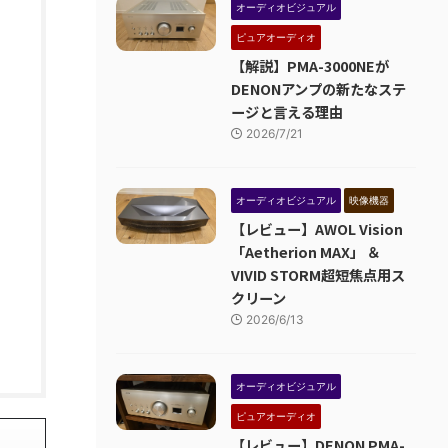
オーディオビジュアル
ピュアオーディオ
【解説】PMA-3000NEが
DENONアンプの新たなステ
ージと言える理由
2026/7/21
オーディオビジュアル
映像機器
【レビュー】AWOL Vision
「Aetherion MAX」 ＆
VIVID STORM超短焦点用ス
クリーン
2026/6/13
オーディオビジュアル
ピュアオーディオ
【レビュー】DENON PMA-