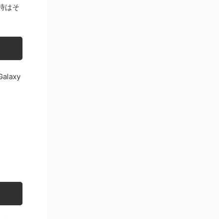
時はそ
laxy