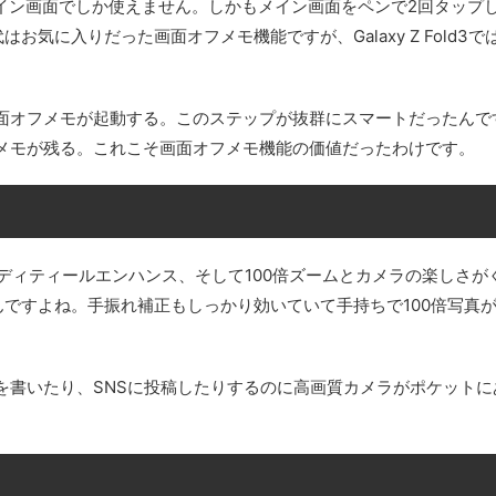
。でもメイン画面でしか使えません。しかもメイン画面をペンで2回タップ
代はお気に入りだった画面オフメモ機能ですが、Galaxy Z Fold3で
面オフメモが起動する。このステップが抜群にスマートだったんで
メモが残る。これこそ画面オフメモ機能の価値だったわけです。
ディティールエンハンス、そして100倍ズームとカメラの楽しさが
んですよね。手振れ補正もしっかり効いていて手持ちで100倍写真
グを書いたり、SNSに投稿したりするのに高画質カメラがポケットに