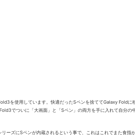
Z Fold3を使用しています。快適だったSペンを捨ててGalaxy Fold
Z Fold3でついに「大画面」と「Sペン」の両方を手に入れて自分の
るSシリーズにSペンが内蔵されるという事で、これはこれでまた食指