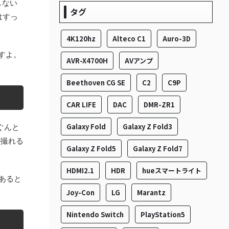
しない
タグ
はすっ
4K120hz
Alteco C1
Auro-3D
すよ。
AVR-X4700H
AVアンプ
Beethoven CG SE
C2
C9P
CAR LIFE
DAC
DMR-ZR1
Galaxy Fold
Galaxy Z Fold3
ぐんと
が撮れる
Galaxy Z Fold5
Galaxy Z Fold7
HDMI2.1
HDR
hueスマートライト
あると
Joy-Con
LG
Marantz
Nintendo Switch
PlayStation5