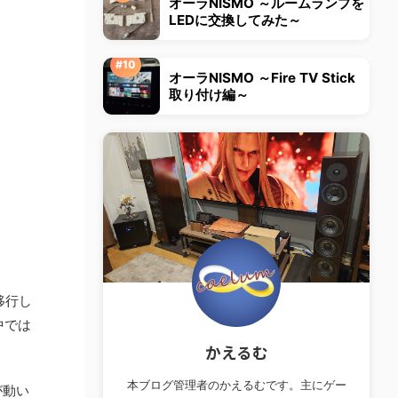
オーラNISMO ～ルームランプを
LEDに交換してみた～
オーラNISMO ～Fire TV Stick
取り付け編～
に移行し
中では
かえるむ
本ブログ管理者のかえるむです。主にゲー
が動い