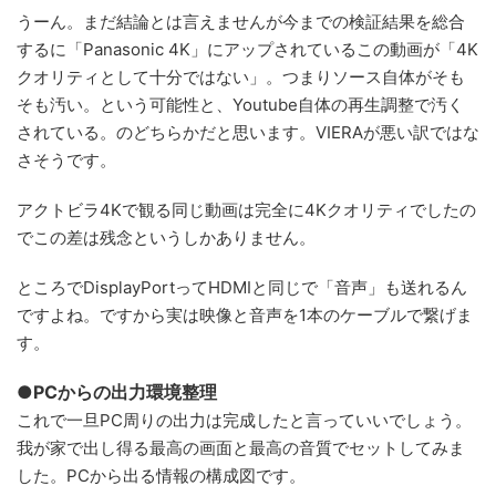
うーん。まだ結論とは言えませんが今までの検証結果を総合
するに「Panasonic 4K」にアップされているこの動画が「4K
クオリティとして十分ではない」。つまりソース自体がそも
そも汚い。という可能性と、Youtube自体の再生調整で汚く
されている。のどちらかだと思います。VIERAが悪い訳ではな
さそうです。
アクトビラ4Kで観る同じ動画は完全に4Kクオリティでしたの
でこの差は残念というしかありません。
ところでDisplayPortってHDMIと同じで「音声」も送れるん
ですよね。ですから実は映像と音声を1本のケーブルで繋げま
す。
●PCからの出力環境整理
これで一旦PC周りの出力は完成したと言っていいでしょう。
我が家で出し得る最高の画面と最高の音質でセットしてみま
した。PCから出る情報の構成図です。