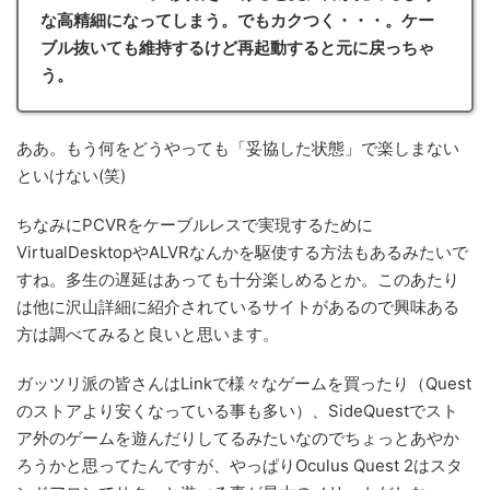
な高精細になってしまう。でもカクつく・・・。ケー
ブル抜いても維持するけど再起動すると元に戻っちゃ
う。
ああ。もう何をどうやっても「妥協した状態」で楽しまない
といけない(笑)
ちなみにPCVRをケーブルレスで実現するために
VirtualDesktopやALVRなんかを駆使する方法もあるみたいで
すね。多生の遅延はあっても十分楽しめるとか。このあたり
は他に沢山詳細に紹介されているサイトがあるので興味ある
方は調べてみると良いと思います。
ガッツリ派の皆さんはLinkで様々なゲームを買ったり（Quest
のストアより安くなっている事も多い）、SideQuestでスト
ア外のゲームを遊んだりしてるみたいなのでちょっとあやか
ろうかと思ってたんですが、やっぱりOculus Quest 2はスタ