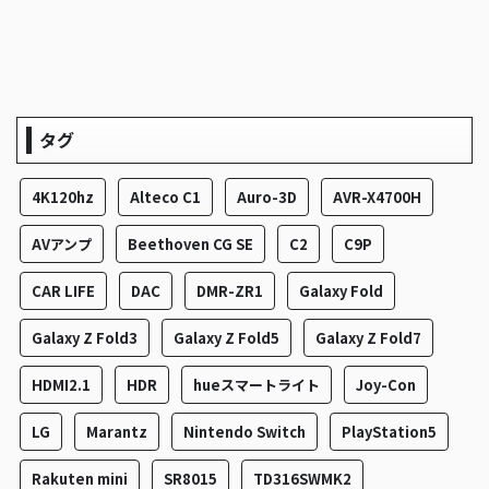
タグ
4K120hz
Alteco C1
Auro-3D
AVR-X4700H
AVアンプ
Beethoven CG SE
C2
C9P
CAR LIFE
DAC
DMR-ZR1
Galaxy Fold
Galaxy Z Fold3
Galaxy Z Fold5
Galaxy Z Fold7
HDMI2.1
HDR
hueスマートライト
Joy-Con
LG
Marantz
Nintendo Switch
PlayStation5
Rakuten mini
SR8015
TD316SWMK2