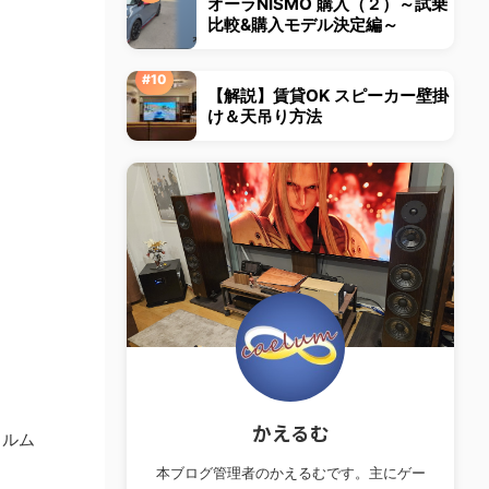
オーラNISMO 購入（２）～試乗
比較&購入モデル決定編～
【解説】賃貸OK スピーカー壁掛
け＆天吊り方法
かえるむ
ィルム
本ブログ管理者のかえるむです。主にゲー