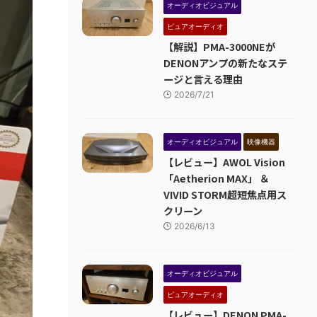
オーディオビジュアル
ピュアオーディオ
【解説】PMA-3000NEが
DENONアンプの新たなステ
ージと言える理由
2026/7/21
オーディオビジュアル
映像機器
【レビュー】AWOL Vision
「Aetherion MAX」 ＆
VIVID STORM超短焦点用ス
クリーン
2026/6/13
オーディオビジュアル
ピュアオーディオ
【レビュー】DENON PMA-