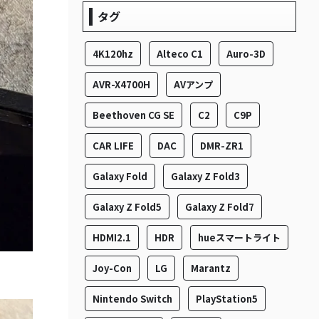
タグ
4K120hz
Alteco C1
Auro-3D
AVR-X4700H
AVアンプ
Beethoven CG SE
C2
C9P
CAR LIFE
DAC
DMR-ZR1
Galaxy Fold
Galaxy Z Fold3
Galaxy Z Fold5
Galaxy Z Fold7
HDMI2.1
HDR
hueスマートライト
Joy-Con
LG
Marantz
Nintendo Switch
PlayStation5