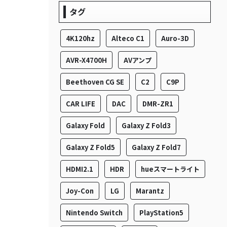
タグ
4K120hz
Alteco C1
Auro-3D
AVR-X4700H
AVアンプ
Beethoven CG SE
C2
C9P
CAR LIFE
DAC
DMR-ZR1
Galaxy Fold
Galaxy Z Fold3
Galaxy Z Fold5
Galaxy Z Fold7
HDMI2.1
HDR
hueスマートライト
Joy-Con
LG
Marantz
Nintendo Switch
PlayStation5