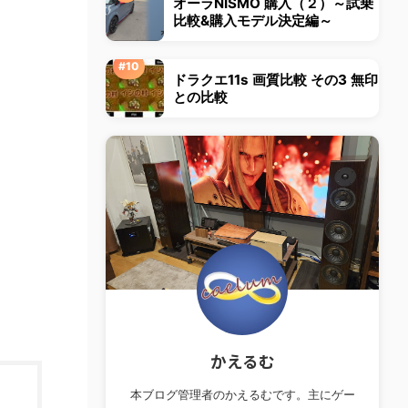
オーラNISMO 購入（２）～試乗
比較&購入モデル決定編～
ドラクエ11s 画質比較 その3 無印
との比較
かえるむ
本ブログ管理者のかえるむです。主にゲー