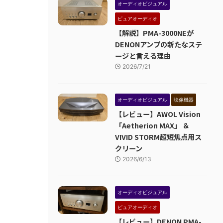
オーディオビジュアル
ピュアオーディオ
【解説】PMA-3000NEが
DENONアンプの新たなステ
ージと言える理由
2026/7/21
オーディオビジュアル
映像機器
【レビュー】AWOL Vision
「Aetherion MAX」 ＆
VIVID STORM超短焦点用ス
クリーン
2026/6/13
オーディオビジュアル
ピュアオーディオ
【レビュー】DENON PMA-