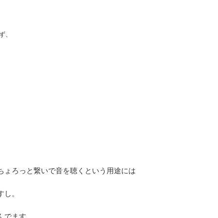
ず、
ちょろっと繋いで音を聴くという用途には
すし。
んでます。