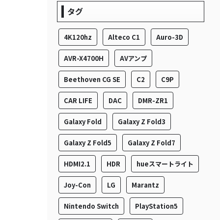
タグ
4K120hz
Alteco C1
Auro-3D
AVR-X4700H
AVアンプ
Beethoven CG SE
C2
C9P
CAR LIFE
DAC
DMR-ZR1
Galaxy Fold
Galaxy Z Fold3
Galaxy Z Fold5
Galaxy Z Fold7
HDMI2.1
HDR
hueスマートライト
Joy-Con
LG
Marantz
Nintendo Switch
PlayStation5