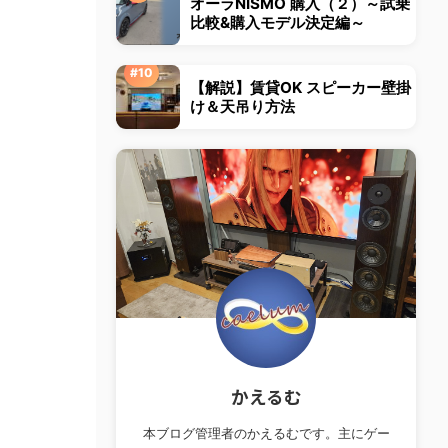
オーラNISMO 購入（２）～試乗
比較&購入モデル決定編～
【解説】賃貸OK スピーカー壁掛
け＆天吊り方法
かえるむ
本ブログ管理者のかえるむです。主にゲー