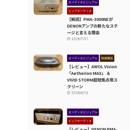
オーディオビジュアル
ピュアオーディオ
【解説】PMA-3000NEが
DENONアンプの新たなステ
ージと言える理由
2026/7/21
オーディオビジュアル
映像機器
【レビュー】AWOL Vision
「Aetherion MAX」 ＆
VIVID STORM超短焦点用ス
クリーン
2026/6/13
オーディオビジュアル
ピュアオーディオ
【レビュー】DENON PMA-