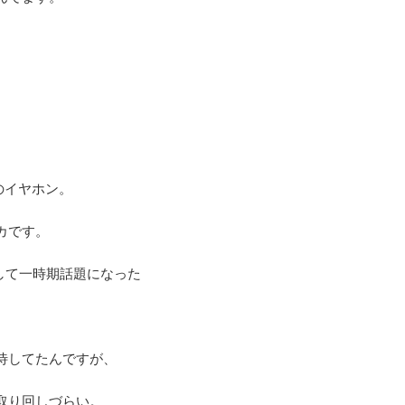
のイヤホン。
カです。
として一時期話題になった
。
待してたんですが、
取り回しづらい。