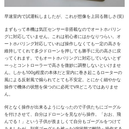
早速室内で試運転しましたが、これが想像を上回る難しさ(笑)
まずもって本機は気圧センサー非搭載なのでオートホバリン
グに対応していません。これは初心者にはかなりつらい。オ
ートホバリング対応していれば操作しなくても一定の高さを
維持してくれて多少ドローンを押しても勝手に元の高さに戻
ってくれます。でもオートホバリングに対応していないとず
ーっとコントローラーで高さを微妙に調整しないといけませ
ん。しかも100g程度の本体だと室内に巻き起こるローターの
風による反射風で煽られてとても不安定。とにかく細やかな
操作で機体の状態を保つのに必死でVRどころではありませ
ん。
何となく操作が出来るようになったので子供たちにゴーグル
を付けさせて、自分はドローンを見ながら操作。「おお、飛
んでる！」という子供が羨ましくて自分もゴーグルをつけて
みましたが、到底ゴーグルを被ったVR状態で離陸～操作する