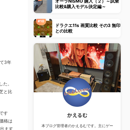
オーラNISMO 購入（２）～試乗
比較&購入モデル決定編～
ドラクエ11s 画質比較 その3 無印
との比較
て3年
した。
東芝と比
です
かえるむ
価格は
本ブログ管理者のかえるむです。主にゲー
が出ます