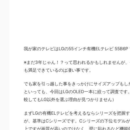
我が家のテレビはLGの55インチ有機ELテレビ 55B
※まだ3年じゃん！？って思われるかもしれませんが、
も満足できているのは凄い事です。
でも家を引っ越した事をきっかけにサイズアップもし
といっても、今回はLGのOLED一本に絞って調査です
較してもLG以外を選ぶ理由が見つかりません）
まずLGの有機ELテレビを考えるならシリーズを把握
が、基準はCシリーズです。Cシリーズの下位モデルが
上ですが画質が高いのではなく、壁に貼れるなど機能的