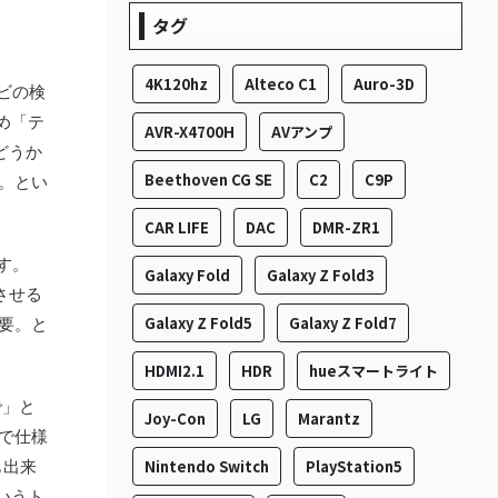
タグ
4K120hz
Alteco C1
Auro-3D
ビの検
め「テ
AVR-X4700H
AVアンプ
どうか
Beethoven CG SE
C2
C9P
い。とい
CAR LIFE
DAC
DMR-ZR1
す。
Galaxy Fold
Galaxy Z Fold3
させる
Galaxy Z Fold5
Galaxy Z Fold7
必要。と
HDMI2.1
HDR
hueスマートライト
で」と
Joy-Con
LG
Marantz
ので仕様
も出来
Nintendo Switch
PlayStation5
いうト