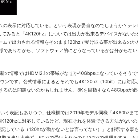
レームの表示に対応している。という表現が妥当なのでしょうか？テレ
してみると「4K120hz」については出力が出来るデバイスがないた
ームで出力される情報をそのまま120hzで受け取る事が出来るのか
る仕様でありながら、ソフトウェア的にどうなっているかは分からな
の情報ではHDMI2.1の帯域がなぜか40Gbpsになっているそうで
ウンです。公式情報によるとそれでも4K120hz（10bit）には対応
レイするのは問題ないのかもしれません。8Kを目指すなら48Gbpsが
という表記もありつつ、仕様欄では2019年モデル同様「4K60hzま
K120hzに対応しているけど、現在それを体験できる方法がない
表記している（120hzが動かないとは言ってない）」と解釈する事
取る事は出来ず、60hzで受け入れたのち120hzで処理をする。と