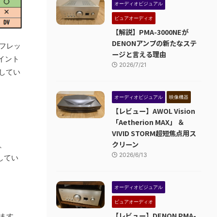
オーディオビジュアル
ピュアオーディオ
【解説】PMA-3000NEが
DENONアンプの新たなステ
リフレッ
ージと言える理由
イント
2026/7/21
応してい
オーディオビジュアル
映像機器
【レビュー】AWOL Vision
「Aetherion MAX」 ＆
。
VIVID STORM超短焦点用ス
クリーン
M、
2026/6/13
してい
オーディオビジュアル
ピュアオーディオ
【レビュー】DENON PMA-
います。