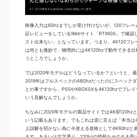
映像入力は60hzまでしか受け付けないが、120フ
証レビューをしているWebサイト「RTINGS」で確認
スト出来ない」となっています。つまり、4K120フレ
は何とも微妙で、物理的には4K120hzで動作でき
うところでしょうか。
では2020年モデルはどうなっているか？というと、最新
2019年はフルスペックの48Ghzだったのにスペックダ
との事ですから、PS5やXBOXSXを4K120hzでプ
いう見解なんでしょうか。
ちなみに2020年モデルの製品サイトでは4K@120hz
いう記載もあります。でもこれは逆に言えば「本当は4
上誤解を招かない為に今使える規格として4K60hzと
ます。あるいは文字通り、120hzの情報をそのまま受け