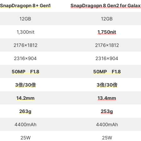
SnapDragopn 8+ Gen1
SnapDragopn 8 Gen2 for Galax
12GB
12GB
1,300nit
1,750nit
2176×1812
2176×1812
2316×904
2316×904
50MP F1.8
50MP F1.8
3倍/30倍
3倍/30倍
14.2mm
13.4mm
263g
253g
4400mAh
4400mAh
25W
25W