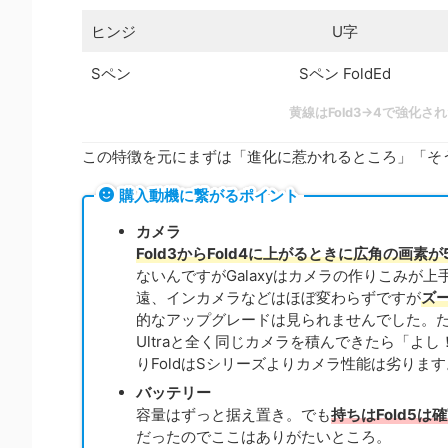
ヒンジ
U字
Sペン
Sペン FoldEd
黄線はFold3→4で強化さ
この特徴を元にまずは「進化に惹かれるところ」「そ
購入動機に繋がるポイント
カメラ
Fold3からFold4に上がるときに広角の画素
ないんですがGalaxyはカメラの作りこみ
遠、インカメラなどはほぼ変わらずですが
ズ
的なアップグレードは見られませんでした。た
Ultraと全く同じカメラを積んできたら「
りFoldはSシリーズよりカメラ性能は劣りま
バッテリー
容量はずっと据え置き。でも
持ちはFold5は
だったのでここはありがたいところ。