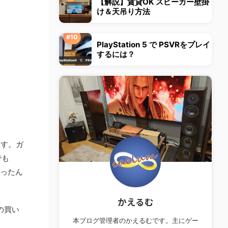
【解説】賃貸OK スピーカー壁掛
け＆天吊り方法
PlayStation 5 で PSVRをプレイ
するには？
ます。ガ
でも
まったん
かえるむ
への買い
本ブログ管理者のかえるむです。主にゲー