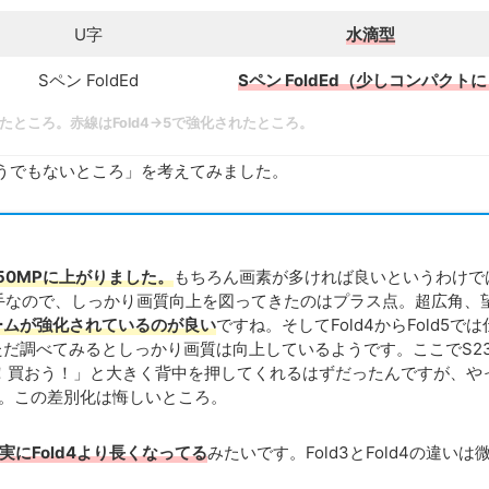
U字
水滴型
Sペン FoldEd
Sペン FoldEd（少しコンパクト
れたところ。赤線はFold4→5で強化されたところ。
うでもないところ」を考えてみました。
が50MPに上がりました。
もちろん画素が多ければ良いというわけで
が上手なので、しっかり画質向上を図ってきたのはプラス点。超広角、
ームが強化されているのが良い
ですね。そしてFold4からFold5で
だ調べてみるとしっかり画質は向上しているようです。ここでS2
よし！買おう！」と大きく背中を押してくれるはずだったんですが、や
す。この差別化は悔しいところ。
確実にFold4より長くなってる
みたいです。Fold3とFold4の違いは