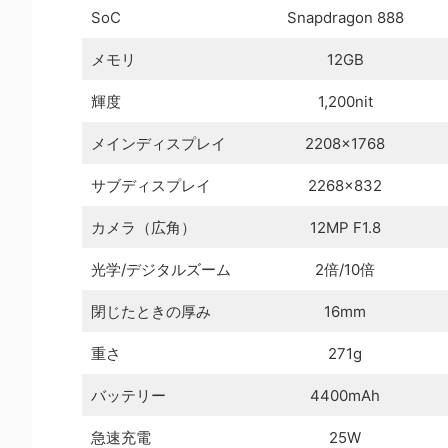
SoC
Snapdragon 888
メモリ
12GB
輝度
1,200nit
メインディスプレイ
2208×1768
サブディスプレイ
2268×832
カメラ（広角）
12MP F1.8
光学/デジタルズーム
2倍/10倍
閉じたときの厚み
16mm
重さ
271g
バッテリー
4400mAh
急速充電
25W