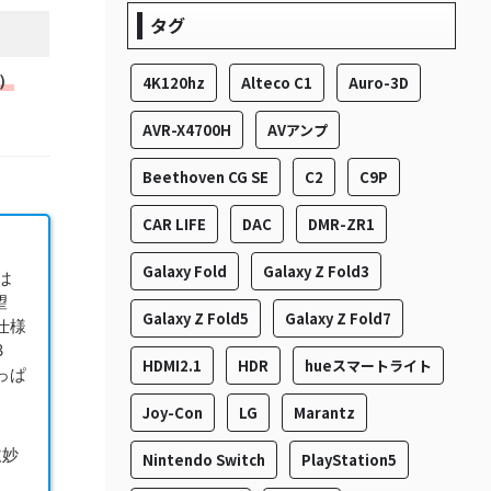
タグ
に）
4K120hz
Alteco C1
Auro-3D
AVR-X4700H
AVアンプ
Beethoven CG SE
C2
C9P
CAR LIFE
DAC
DMR-ZR1
Galaxy Fold
Galaxy Z Fold3
は
望
Galaxy Z Fold5
Galaxy Z Fold7
は仕様
3
HDMI2.1
HDR
hueスマートライト
っぱ
Joy-Con
LG
Marantz
微妙
Nintendo Switch
PlayStation5