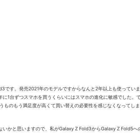
 Fold3です。発売2021年のモデルですからなんと2年以上も使ってい
年に1台ずつスマホを買うくらいにはスマホの進化に敏感でした。
からというものもう満足度が高くて買い替えの必要性を感じなくなってし
ますので、私がGalaxy Z Fold3からGalaxy Z Fold5