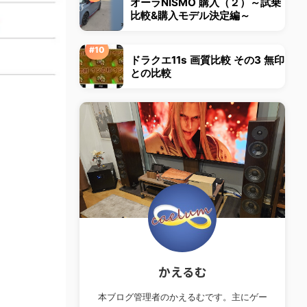
オーラNISMO 購入（２）～試乗
比較&購入モデル決定編～
ドラクエ11s 画質比較 その3 無印
との比較
かえるむ
本ブログ管理者のかえるむです。主にゲー