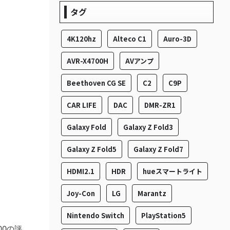
タグ
4K120hz
Alteco C1
Auro-3D
AVR-X4700H
AVアンプ
Beethoven CG SE
C2
C9P
CAR LIFE
DAC
DMR-ZR1
Galaxy Fold
Galaxy Z Fold3
Galaxy Z Fold5
Galaxy Z Fold7
HDMI2.1
HDR
hueスマートライト
Joy-Con
LG
Marantz
Nintendo Switch
PlayStation5
00の評