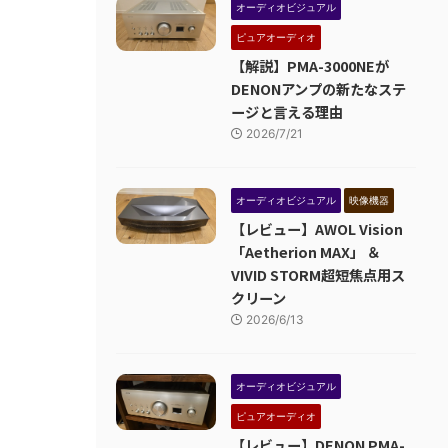
オーディオビジュアル
ピュアオーディオ
【解説】PMA-3000NEが
DENONアンプの新たなステ
ージと言える理由
2026/7/21
オーディオビジュアル
映像機器
【レビュー】AWOL Vision
「Aetherion MAX」 ＆
VIVID STORM超短焦点用ス
クリーン
2026/6/13
オーディオビジュアル
ピュアオーディオ
【レビュー】DENON PMA-