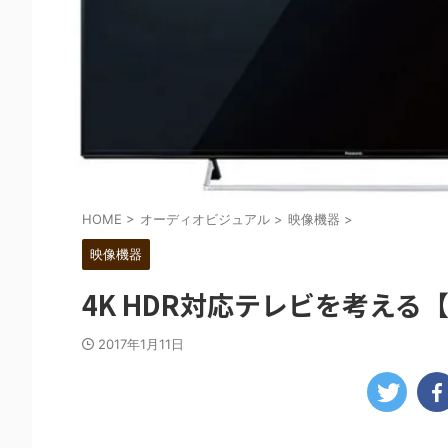
HOME
>
オーディオビジュアル
>
映像機器
>
映像機器
4K HDR対応テレビを考える
2017年1月11日