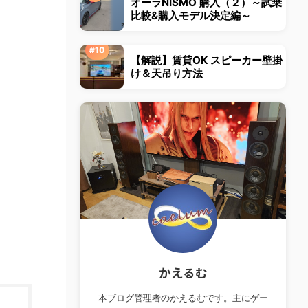
オーラNISMO 購入（２）～試乗
比較&購入モデル決定編～
【解説】賃貸OK スピーカー壁掛
け＆天吊り方法
かえるむ
本ブログ管理者のかえるむです。主にゲー