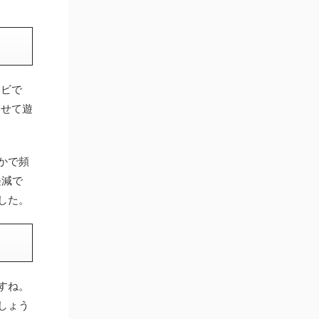
レビで
させて遊
かで頻
軽減で
した。
すね。
しょう