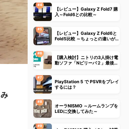
【レビュー】Galaxy Z Fold7 購
入～Fold6との比較～
【レビュー】Galaxy Z Fold6と
Fold5比較 ～ちょっとの違いが大
きな違いに～
【購入検討】ニトリの3人掛け電
動ソファ「Nビリーバ２」最後ま
で悩みました
PlayStation 5 で PSVRをプレイ
するには？
てみ
オーラNISMO ～ルームランプを
LEDに交換してみた～