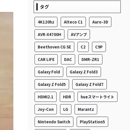
タグ
4K120hz
Alteco C1
Auro-3D
AVR-X4700H
AVアンプ
Beethoven CG SE
C2
C9P
CAR LIFE
DAC
DMR-ZR1
Galaxy Fold
Galaxy Z Fold3
Galaxy Z Fold5
Galaxy Z Fold7
HDMI2.1
HDR
hueスマートライト
Joy-Con
LG
Marantz
Nintendo Switch
PlayStation5