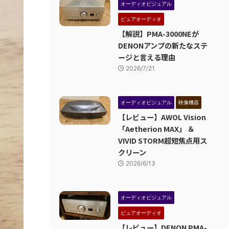
オーディオビジュアル
ピュアオーディオ
【解説】PMA-3000NEが
DENONアンプの新たなステ
ージと言える理由
2026/7/21
オーディオビジュアル
映像機器
【レビュー】AWOL Vision
「Aetherion MAX」 ＆
VIVID STORM超短焦点用ス
クリーン
2026/6/13
オーディオビジュアル
ピュアオーディオ
【レビュー】DENON PMA-