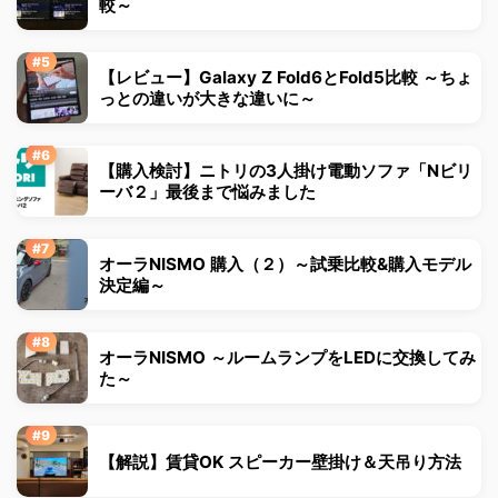
較～
【レビュー】Galaxy Z Fold6とFold5比較 ～ちょ
っとの違いが大きな違いに～
【購入検討】ニトリの3人掛け電動ソファ「Nビリ
ーバ２」最後まで悩みました
オーラNISMO 購入（２）～試乗比較&購入モデル
決定編～
オーラNISMO ～ルームランプをLEDに交換してみ
た～
【解説】賃貸OK スピーカー壁掛け＆天吊り方法