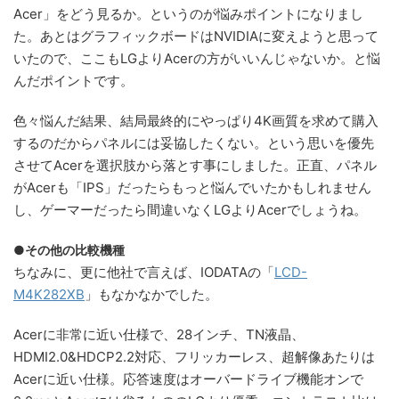
Acer」をどう見るか。というのが悩みポイントになりまし
た。あとはグラフィックボードはNVIDIAに変えようと思って
いたので、ここもLGよりAcerの方がいいんじゃないか。と悩
んだポイントです。
色々悩んだ結果、結局最終的にやっぱり4K画質を求めて購入
するのだからパネルには妥協したくない。という思いを優先
させてAcerを選択肢から落とす事にしました。正直、パネル
がAcerも「IPS」だったらもっと悩んでいたかもしれません
し、ゲーマーだったら間違いなくLGよりAcerでしょうね。
●その他の比較機種
ちなみに、更に他社で言えば、IODATAの「
LCD-
M4K282XB
」もなかなかでした。
Acerに非常に近い仕様で、28インチ、TN液晶、
HDMI2.0&HDCP2.2対応、フリッカーレス、超解像あたりは
Acerに近い仕様。応答速度はオーバードライブ機能オンで