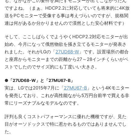
も、なかなかこの要件を満たすモニターが出てこなかったん
ですよね。（まぁ、HDCP2.2に対応していても将来的に4K放
送をPCモニターで受像する事は考えづらいのですが、規格関
連は何があるか分かりませんので漠然とした安心材料です）
そして、ここしばらくでようやくHDCP2.2対応モニターが出
始め、今月になって俄然物欲を掻き立てるモニターが発表さ
れました。それがLGの「
27UD68-W
」です。設置場所の都合
と座席からモニターまでの距離から27～28インチくらいがベ
ストでしたのでサイズ的にも丁度いい大きさ。
●「
27UD68-W」と「
27MU67-B」
実は、LGでは2015年7月に「
27MU67-B
」という4Kモニター
を発売しており、これが高性能ながら5万円台前半で買える非
常にリーズナブルなモデルなのです。
評判も良くコストパフォーマンスに優れた機種ですが、見た
目がオーソドックスで特に惹かれるものではありませんでし
た。