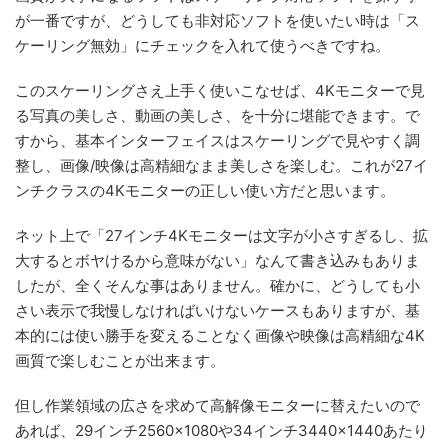
が一番ですが、どうしても非対応ソフトを使いたい時は「ス
ケーリング無効」にチェックを入れて使うべきですね。
このスケーリングさえ上手く使いこなせば、4Kモニターで見
る写真の美しさ、動画の美しさ、を十分に堪能できます。で
すから、基本インターフェイスはスケーリングで見やすく調
整し、画像/映像は高精細なまま美しさを楽しむ。これが27イ
ンチクラスの4Kモニターの正しい使い方だと思います。
ネット上で「27インチ4Kモニターは文字が小さすぎるし、拡
大するとボヤけるから意味がない」なんて書き込みもありま
したが、全くそんな事はありません。確かに、どうしても小
さい表示で我慢しなければいけないケースもありますが、基
本的には使い勝手を変えることなく画像や映像は高精細な4K
画質で楽しむことが出来ます。
但し作業領域の広さを求めて高解像モニターに替えたいので
あれば、29インチ2560×1080や34インチ3440×1440あたり