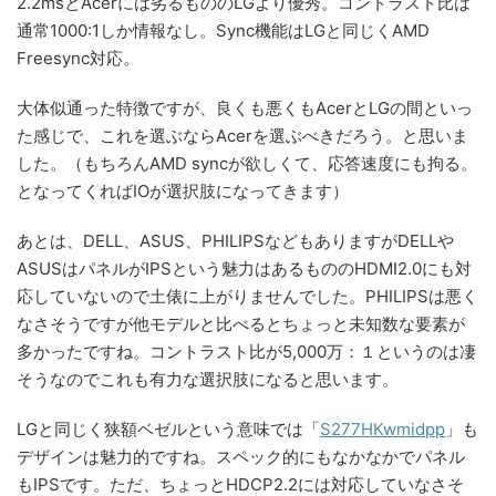
2.2msとAcerには劣るもののLGより優秀。コントラスト比は
通常1000:1しか情報なし。Sync機能はLGと同じくAMD
Freesync対応。
大体似通った特徴ですが、良くも悪くもAcerとLGの間といっ
た感じで、これを選ぶならAcerを選ぶべきだろう。と思いま
した。（もちろんAMD syncが欲しくて、応答速度にも拘る。
となってくればIOが選択肢になってきます）
あとは、DELL、ASUS、PHILIPSなどもありますがDELLや
ASUSはパネルがIPSという魅力はあるもののHDMI2.0にも対
応していないので土俵に上がりませんでした。PHILIPSは悪く
なさそうですが他モデルと比べるとちょっと未知数な要素が
多かったですね。コントラスト比が5,000万：１というのは凄
そうなのでこれも有力な選択肢になると思います。
LGと同じく狭額ベゼルという意味では「
S277HKwmidpp
」も
デザインは魅力的ですね。スペック的にもなかなかでパネル
もIPSです。ただ、ちょっとHDCP2.2には対応していなさそ