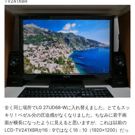
TV241XBR
全く同じ場所で
LG 27UD68-Wに入れ替えました。とてもスッ
キリ！ベゼル分の圧迫感がなくなりました。ちなみに若干画
面が横長になったように見えると思いますが、これは以前の
LCD-TV241XBRが16：9ではなく16：10（1920×1200）だっ