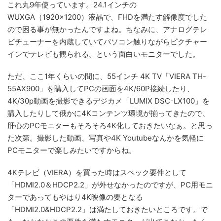
これ丸9年使っています。24.1インチの
WUXGA（1920×1200）液晶で、FHDを満たす解像度でした
ので困る事が無かったんですよね。ちなみに、アナログテレ
ビチューナーを内蔵していてパソコン触りながらピクチャー
インでテレビも観られる。という面白いモニターでした。
ただ、ここ1年くらいの間に、55インチ 4K TV「VIERA TH-
55AX900」を購入してPCの画面を4K/60P接続したり、
4K/30p動画を撮影できるデジカメ「LUMIX DSC-LX100」を
購入したりして俄かに4Kコンテンツ環境が揃ってきたので、
肝心のPCモニターもそろそろ4K化しておきたいなぁ。と思っ
た次第。撮影した動画、写真や4K Youtubeなんかを気軽に
PCモニターで楽しみたいですからね。
4Kテレビ（VIERA）を買った時はスペック要件として
「HDMI2.0＆HDCP2.2」が外せなかったのですが、PC用モニ
ターであってもやはり4K映像の要となる
「HDMI2.0&HDCP2.2」は満たしておきたいところです。で