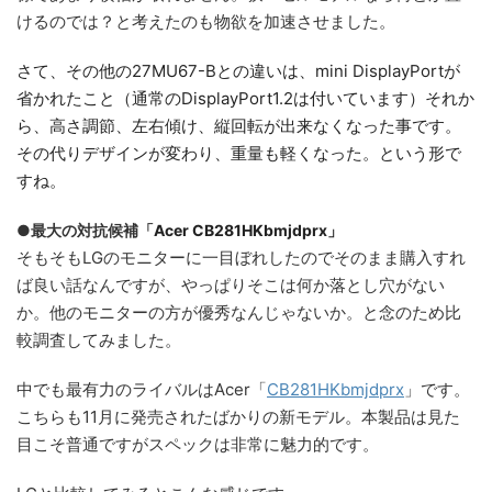
けるのでは？と考えたのも物欲を加速させました。
さて、その他の27MU67-Bとの違いは、mini DisplayPortが
省かれたこと（通常のDisplayPort1.2は付いています）それか
ら、高さ調節、左右傾け、縦回転が出来なくなった事です。
その代りデザインが変わり、重量も軽くなった。という形で
すね。
●最大の対抗候補「
Acer CB281HKbmjdprx」
そもそもLGのモニターに一目ぼれしたのでそのまま購入すれ
ば良い話なんですが、やっぱりそこは何か落とし穴がない
か。他のモニターの方が優秀なんじゃないか。と念のため比
較調査してみました。
中でも最有力のライバルはAcer「
CB281HKbmjdprx
」です。
こちらも11月に発売されたばかりの新モデル。本製品は見た
目こそ普通ですがスペックは非常に魅力的です。