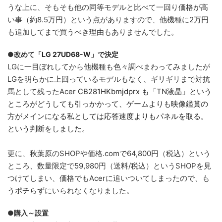
うな上に、そもそも他の同等モデルと比べて一回り価格が高
い事（約8.5万円）という点がありますので、他機種に2万円
も追加してまで買うべき理由もありませんでした。
●改めて「
LG 27UD68-W」で決定
LGに一目ぼれしてから他機種も色々調べまわってみましたが
LGを明らかに上回っているモデルもなく、ギリギリまで対抗
馬として残ったAcer
CB281HKbmjdprx も「TN液晶」という
ところがどうしても引っかかって、ゲームよりも映像鑑賞の
方がメインになる私としては応答速度よりもパネルを取る。
という判断をしました。
更に、秋葉原のSHOPや価格.comで64,800円（税込）という
ところ、数量限定で59,980円（送料/税込）というSHOPを見
つけてしまい、価格でもAcerに追いついてしまったので、も
うポチらずにいられなくなりました。
●購入～設置