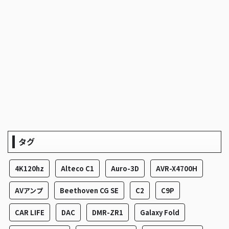
タグ
4K120hz
Alteco C1
Auro-3D
AVR-X4700H
AVアンプ
Beethoven CG SE
C2
C9P
CAR LIFE
DAC
DMR-ZR1
Galaxy Fold