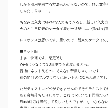
しかも引用削除する方法もわからないので、ひと文字ず
なんだこりゃ～～。
ちなみに入力はQwerty入力もできるし、新しい入
今のところ従来のケータイ型が一番早い…。慣れれば
レスポンスは悪いです。重いので、従来のケータイの
■ネット編
まぁ、快適です。想定通り。
Wi-fiじゃなくて3G環境でも速度がまとも。
普通にネット見るのにそんなに苦痛じゃないです。
前の911Tのフルブラウザは使いもんにならん遅さで
ただテキストコピペができませんのでそのテキストで
あと突然落ちたりします。これはTouchでも同様だ
Flash対応は当然して欲しいものですが、ないなら