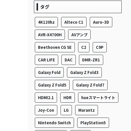
タグ
4K120hz
Alteco C1
Auro-3D
AVR-X4700H
AVアンプ
Beethoven CG SE
C2
C9P
CAR LIFE
DAC
DMR-ZR1
Galaxy Fold
Galaxy Z Fold3
Galaxy Z Fold5
Galaxy Z Fold7
HDMI2.1
HDR
hueスマートライト
Joy-Con
LG
Marantz
Nintendo Switch
PlayStation5