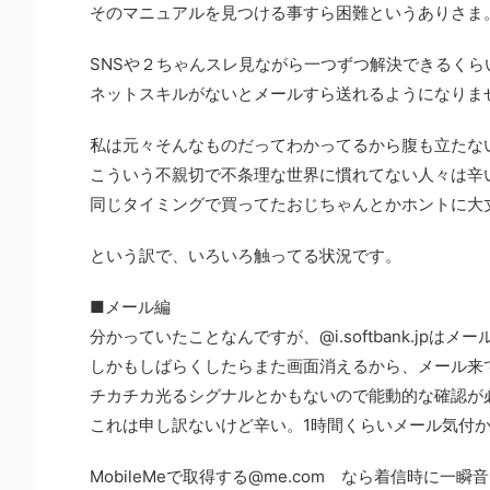
そのマニュアルを見つける事すら困難というありさま
SNSや２ちゃんスレ見ながら一つずつ解決できるくら
ネットスキルがないとメールすら送れるようになりま
私は元々そんなものだってわかってるから腹も立たな
こういう不親切で不条理な世界に慣れてない人々は辛
同じタイミングで買ってたおじちゃんとかホントに大
という訳で、いろいろ触ってる状況です。
■メール編
分かっていたことなんですが、@i.softbank.j
しかもしばらくしたらまた画面消えるから、メール来
チカチカ光るシグナルとかもないので能動的な確認が
これは申し訳ないけど辛い。1時間くらいメール気付
MobileMeで取得する@me.com なら着信時