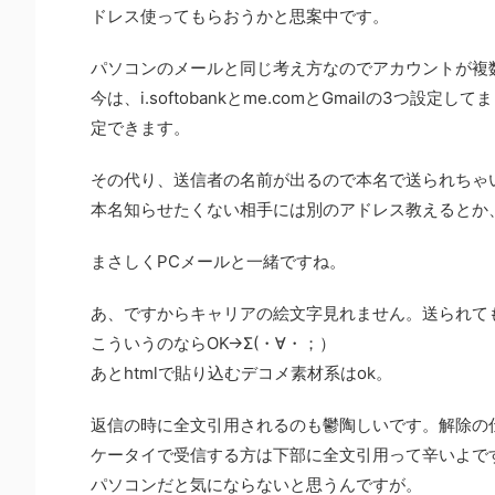
ドレス使ってもらおうかと思案中です。
パソコンのメールと同じ考え方なのでアカウントが複
今は、i.softobankとme.comとGmailの
定できます。
その代り、送信者の名前が出るので本名で送られちゃ
本名知らせたくない相手には別のアドレス教えるとか
まさしくPCメールと一緒ですね。
あ、ですからキャリアの絵文字見れません。送られて
こういうのならOK→Σ(・∀・；）
あとhtmlで貼り込むデコメ素材系はok。
返信の時に全文引用されるのも鬱陶しいです。解除の
ケータイで受信する方は下部に全文引用って辛いよで
パソコンだと気にならないと思うんですが。