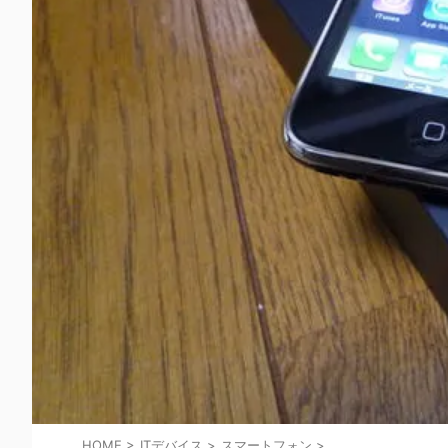
HOME
>
ITデバイス
>
スマートフォン
>