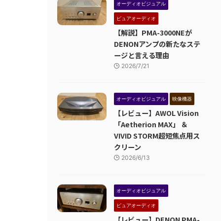
オーディオビジュアル
ピュアオーディオ
【解説】PMA-3000NEが
DENONアンプの新たなステ
ージと言える理由
2026/7/21
オーディオビジュアル
映像機器
【レビュー】AWOL Vision
「Aetherion MAX」 ＆
VIVID STORM超短焦点用ス
クリーン
2026/6/13
オーディオビジュアル
ピュアオーディオ
【レビュー】DENON PMA-