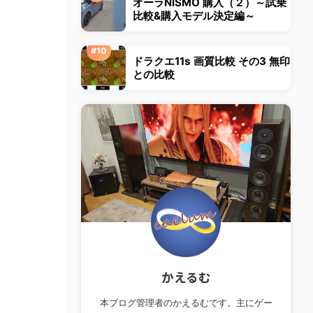
オーラNISMO 購入（２）～試乗
比較&購入モデル決定編～
ドラクエ11s 画質比較 その3 無印
との比較
かえるむ
本ブログ管理者のかえるむです。主にゲー