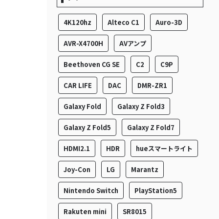
4K120hz
Alteco C1
Auro-3D
AVR-X4700H
AVアンプ
Beethoven CG SE
C2
C9P
CAR LIFE
DAC
DMR-ZR1
Galaxy Fold
Galaxy Z Fold3
Galaxy Z Fold5
Galaxy Z Fold7
HDMI2.1
HDR
hueスマートライト
Joy-Con
LG
Marantz
Nintendo Switch
PlayStation5
Rakuten mini
SR8015