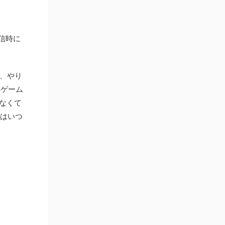
信時に
て、やり
。ゲーム
さなくて
ザはいつ