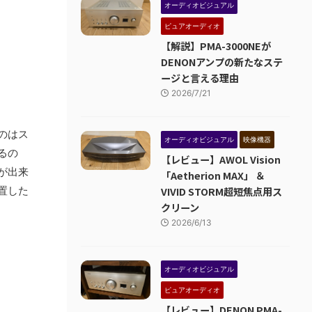
オーディオビジュアル
ピュアオーディオ
【解説】PMA-3000NEが
DENONアンプの新たなステ
ージと言える理由
2026/7/21
のはス
オーディオビジュアル
映像機器
るの
【レビュー】AWOL Vision
が出来
「Aetherion MAX」 ＆
置した
VIVID STORM超短焦点用ス
クリーン
2026/6/13
オーディオビジュアル
ピュアオーディオ
【レビュー】DENON PMA-