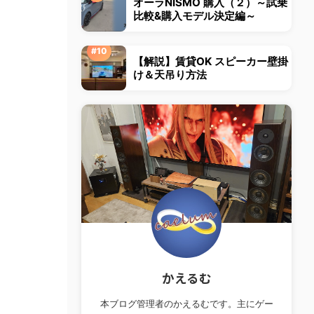
オーラNISMO 購入（２）～試乗
比較&購入モデル決定編～
【解説】賃貸OK スピーカー壁掛
け＆天吊り方法
かえるむ
本ブログ管理者のかえるむです。主にゲー