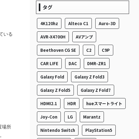
タグ
4K120hz
Alteco C1
Auro-3D
ている
AVR-X4700H
AVアンプ
Beethoven CG SE
C2
C9P
CAR LIFE
DAC
DMR-ZR1
Galaxy Fold
Galaxy Z Fold3
Galaxy Z Fold5
Galaxy Z Fold7
HDMI2.1
HDR
hueスマートライト
Joy-Con
LG
Marantz
置場所
Nintendo Switch
PlayStation5
。