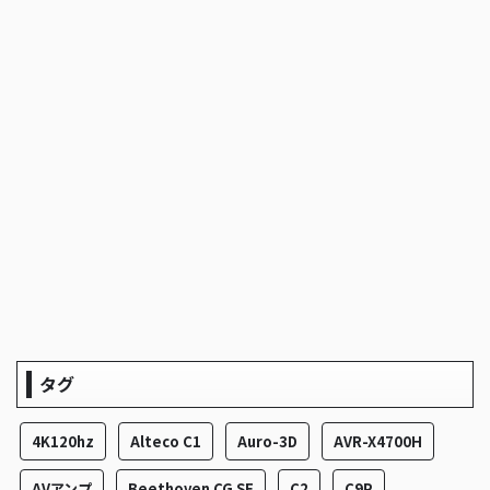
タグ
4K120hz
Alteco C1
Auro-3D
AVR-X4700H
AVアンプ
Beethoven CG SE
C2
C9P