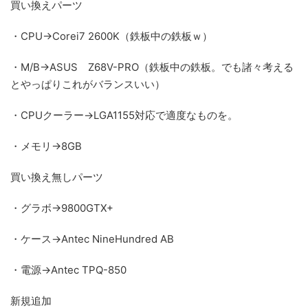
買い換えパーツ
・CPU→Corei7 2600K（鉄板中の鉄板ｗ）
・M/B→ASUS Z68V-PRO（鉄板中の鉄板。でも諸々考える
とやっぱりこれがバランスいい）
・CPUクーラー→LGA1155対応で適度なものを。
・メモリ→8GB
買い換え無しパーツ
・グラボ→9800GTX+
・ケース→Antec NineHundred AB
・電源→Antec TPQ-850
新規追加