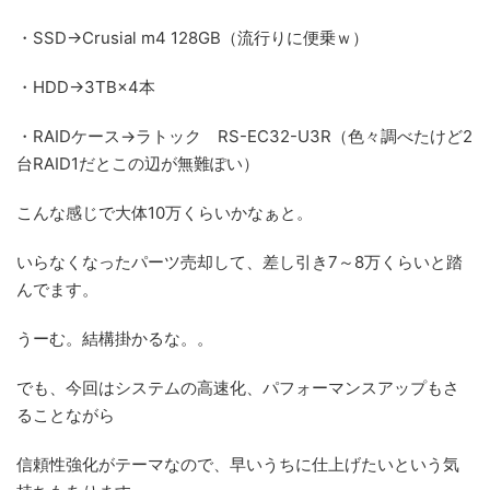
・SSD→Crusial m4 128GB（流行りに便乗ｗ）
・HDD→3TB×4本
・RAIDケース→ラトック RS-EC32-U3R（色々調べたけど2
台RAID1だとこの辺が無難ぽい）
こんな感じで大体10万くらいかなぁと。
いらなくなったパーツ売却して、差し引き7～8万くらいと踏
んでます。
うーむ。結構掛かるな。。
でも、今回はシステムの高速化、パフォーマンスアップもさ
ることながら
信頼性強化がテーマなので、早いうちに仕上げたいという気