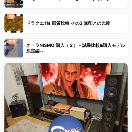
ドラクエ11s 画質比較 その3 無印との比較
オーラNISMO 購入（２）～試乗比較&購入モデル
決定編～