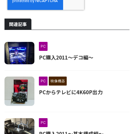
関連記事
PC
PC購入2011～デコ編～
PC
映像機器
PCからテレビに4K60P出力
PC
PC購入2011～基本構成編～