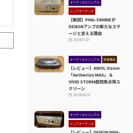
オーディオビジュアル
ピュアオーディオ
【解説】PMA-3000NEが
DENONアンプの新たなステ
ージと言える理由
2026/7/21
オーディオビジュアル
映像機器
【レビュー】AWOL Vision
「Aetherion MAX」 ＆
VIVID STORM超短焦点用ス
クリーン
2026/6/13
オーディオビジュアル
ピュアオーディオ
【レビュー】DENON PMA-