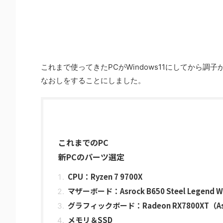
これまで使ってきたPCがWindows11にしてから
なおしをすることにしました。
これまでのPC
新PCのパーツ選定
CPU：Ryzen 7 9700X
マザーボード：Asrock B650 Steel Legend Wi
グラフィックボード：Radeon RX7800XT（Asroc
メモリ＆SSD