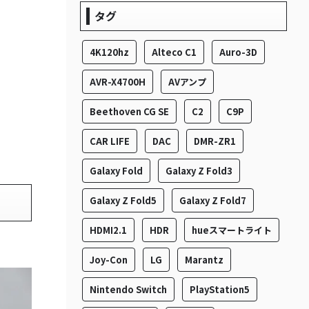
タグ
4K120hz
Alteco C1
Auro-3D
AVR-X4700H
AVアンプ
Beethoven CG SE
C2
C9P
CAR LIFE
DAC
DMR-ZR1
Galaxy Fold
Galaxy Z Fold3
Galaxy Z Fold5
Galaxy Z Fold7
HDMI2.1
HDR
hueスマートライト
Joy-Con
LG
Marantz
Nintendo Switch
PlayStation5