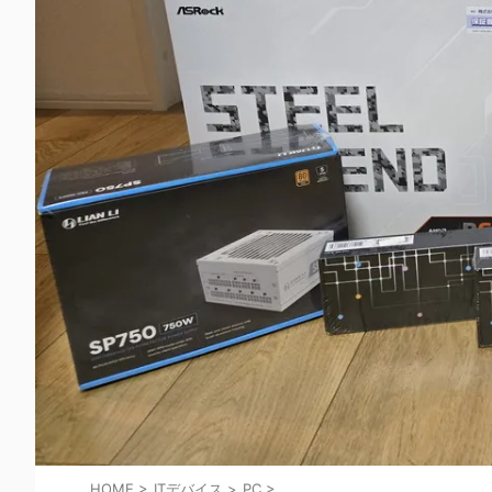
HOME
>
ITデバイス
>
PC
>