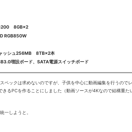
3200 8GB×2
D RGB850W
 キャッシュ256MB 8TB×2本
USB3.0増設ボード、SATA電源スイッチボード
なスペックは求めないのですが、子供を中心に動画編集を行うので
できるPCを作ることにしました（動画ソースが4Kなので結構重た
で統一しようと。