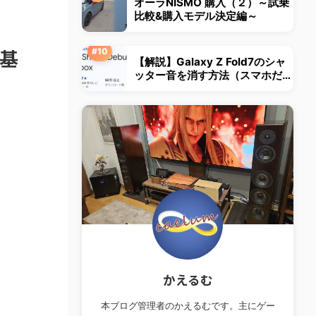
オーラNISMO 購入（２）～試乗
比較&購入モデル決定編～
T基
【解説】Galaxy Z Fold7のシャ
ッター音を消す方法（スマホだけ
の作業で完結）
かえるむ
本ブログ管理者のかえるむです。主にゲー