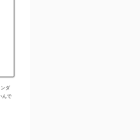
レンダ
いんで