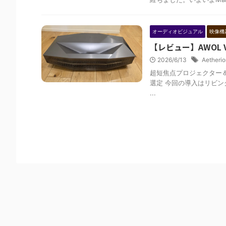
オーディオビジュアル
映像機
【レビュー】AWOL Vi
2026/6/13
Aetheri
超短焦点プロジェクター
選定 今回の導入はリビ
...