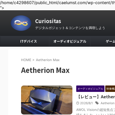
/home/c4298607/public_html/caelumst.com/wp-content/the
">
Curiositas
デジタルガジェット＆コンテンツを満喫しよう
ITデバイス
オーディオビジュアル
ゲー
HOME
>
Aetherion Max
Aetherion Max
オーディオビジュアル
映像機
【レビュー】Aethe
2026/8/1
Aetherio
AWOL Visionの超短焦
経ちました。いよいよMak