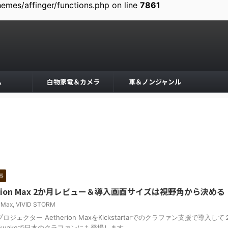
mes/affinger/functions.php on line
7861
ム
白物家電＆カメラ
車＆ノンジャンル
器
rion Max 2か月レビュー＆導入画面サイズは視野角から決める
n Max
,
VIVID STORM
点プロジェクター Aetherion MaxをKickstartarでのクラファン支援で導入し
uakeで日本のクラファンにも登場します ...