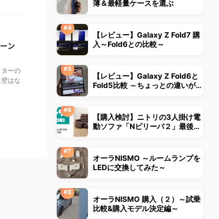
薄＆最軽量ケースを選ぶ
【レビュー】Galaxy Z Fold7 購
リーン
入～Fold6との比較～
クターの
【レビュー】Galaxy Z Fold6と
に壁はな
Fold5比較 ～ちょっとの違いが大
きな違いに～
【購入検討】ニトリの3人掛け電
動ソファ「Nビリーバ２」最後ま
で悩みました
オーラNISMO ～ルームランプを
LEDに交換してみた～
オーラNISMO 購入（２）～試乗
比較&購入モデル決定編～