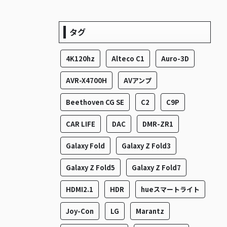
タグ
4K120hz
Alteco C1
Auro-3D
AVR-X4700H
AVアンプ
Beethoven CG SE
C2
C9P
CAR LIFE
DAC
DMR-ZR1
Galaxy Fold
Galaxy Z Fold3
Galaxy Z Fold5
Galaxy Z Fold7
HDMI2.1
HDR
hueスマートライト
Joy-Con
LG
Marantz