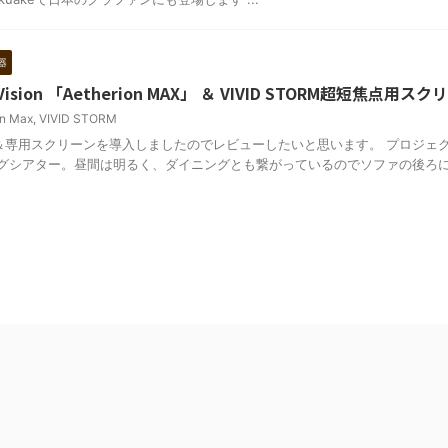
器
sion 「Aetherion MAX」 ＆ VIVID STORM超短焦点用スク
on Max
,
VIVID STORM
＆専用スクリーンを導入しましたのでレビューしたいと思います。 プロジェ
ングシアター。昼間は明るく、ダイニングとも繋がっているのでソファの後ろ